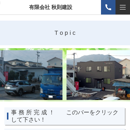
l
有限会社 秋則建設
T o p i c
事 務 所 完 成 ！ このバーをクリック
して下さい！