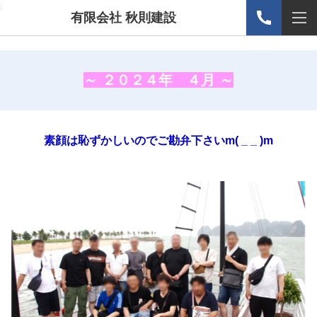
l
有限会社 秋則建設
～ ２０２４年 ４月 ～
素顔は恥ずかしいのでご勘弁下さいm( _ _ )m